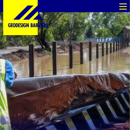
es
es