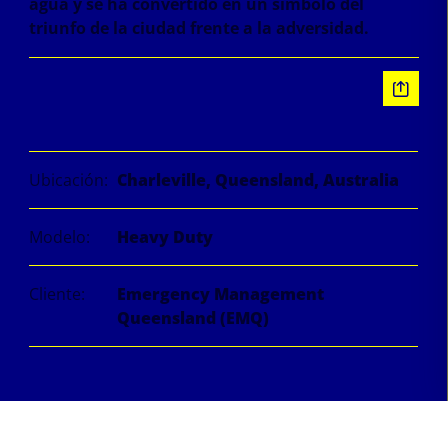
agua y se ha convertido en un símbolo del
triunfo de la ciudad frente a la adversidad.
Información
Ubicación:
Charleville, Queensland, Australia
Modelo:
Heavy Duty
Cliente:
Emergency Management
Queensland (EMQ)