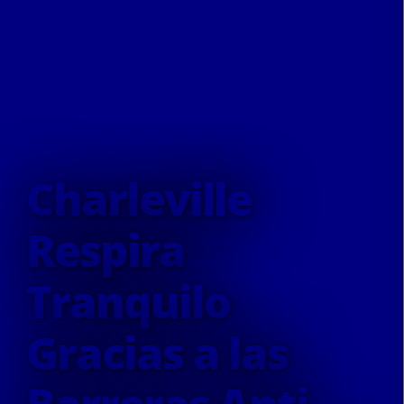
Charleville
Respira
Tranquilo
Gracias a las
Barreras Anti