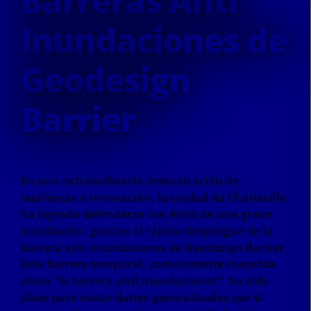
Inundaciones de
Geodesign
Barrier
En una extraordinaria demostración de
resiliencia e innovación, la ciudad de Charleville
ha logrado defenderse con éxito de una grave
inundación, gracias al rápido despliegue de la
barrera anti inundaciones de Geodesign Barrier.
Esta barrera temporal, comúnmente conocida
como “la barrera anti inundaciones”, ha sido
clave para evitar daños generalizados por el