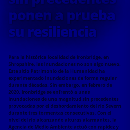
ponen a prueba
su resiliencia
Para la histórica localidad de Ironbridge, en
Shropshire, las inundaciones no son algo nuevo.
Este sitio Patrimonio de la Humanidad ha
experimentado inundaciones de forma regular
durante décadas. Sin embargo, en febrero de
2020, Ironbridge se enfrentó a unas
inundaciones de una magnitud sin precedentes
provocadas por el desbordamiento del río Severn
durante tres tormentas consecutivas. Con el
nivel del río alcanzando alturas alarmantes, la
Agencia de Medio Ambiente actuó con rapidez y