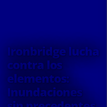
Ironbridge lucha
contra los
elementos:
Inundaciones
sin precedentes