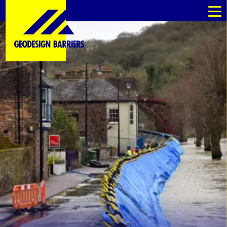
es
es