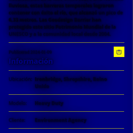
lluviosa, estas barreras temporales lograron
contener con éxito el río, que alcanzó un pico de
6,33 metros. Las Geodesign Barrier han
protegido este sitio Patrimonio Mundial de la
UNESCO y a la comunidad local desde 2004.
Publicerad 2024-01-09
Información
Ubicación:
Ironbridge, Shropshire, Reino
Unido
Modelo:
Heavy Duty
Cliente:
Environment Agency