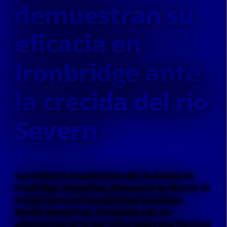
demuestran su
eficacia en
Ironbridge ante
la crecida del río
Severn
Las recientes inundaciones del río Severn en
Ironbridge, Shropshire, destacaron la eficacia de
las barreras anti inundaciones Geodesign
Barrier Heavy Duty. Instaladas tras las
advertencias de la Met Office sobre una Navidad