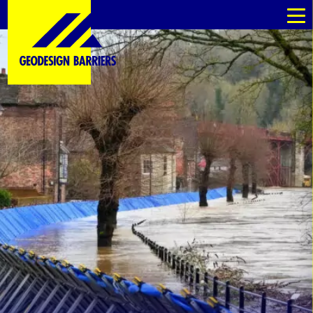
es
es