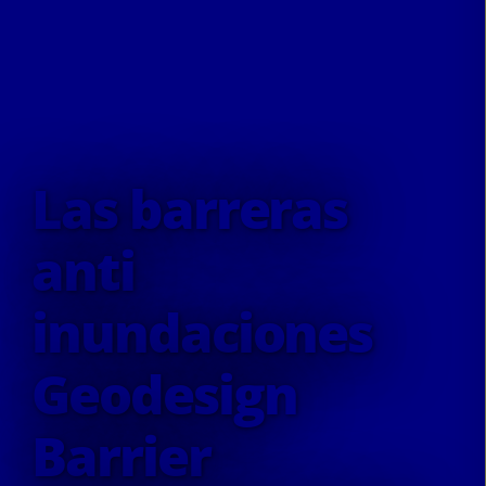
Las barreras
anti
inundaciones
Geodesign
Barrier