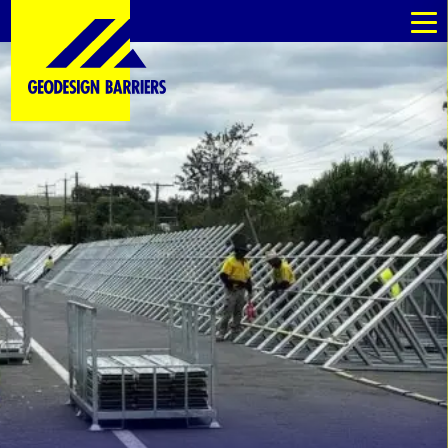
pl
pl