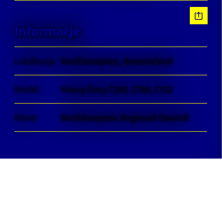
Informacje
Lokalizacja:
Rockhampton, Queensland
Model:
Heavy Duty C245, C184, C122
Klient:
Rockhampton Regional Council
Reakcja z