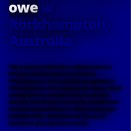
owe
w
Rockhampton,
Australia
Gdy w styczniu 2026 roku wody powodziowe
zaczęły przemieszczać się w kierunku
Rockhampton, lokalne władze zareagowały z
wyprzedzeniem, aby zabezpieczyć miasto. Dzięki
wcześniejszemu rozmieszczeniu Geodesign
Barriers, rada miejska zapewniła mieszkańcom
poczucie bezpieczeństwa w obliczu rosnącego
poziomu rzeki — gotowi na ewentualność,
bezpieczni, gdy zagrożenie minęło.