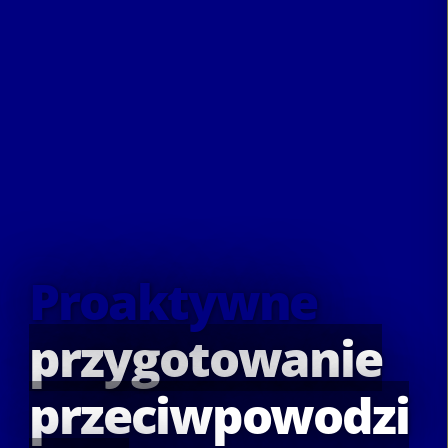
Proaktywne
przygotowanie
przeciwpowodzi