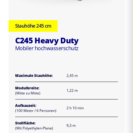
Stauhöhe 245 cm
C245 Heavy Duty
Mobiler hochwasserschutz
Maximale Stauhöhe:
2,45 m
Modulbreite:
1,22 m
(Mitte zu Mitte)
Aufbauzeit:
2 h 10 min
(100 Meter / 6 Personen)
Stellfläche:
9,3 m
(Mit Polyethylen-Plane)