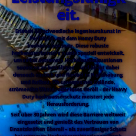
eit.
Erleben Sie schwedische Ingenieurskunst in
Perfektion mit dem Heavy Duty
hochwasserschutz. Diese robuste
hochwasserbarriere wurde speziell entwickelt,
um selbst extremste Hochwassersituationen
souverän zu bewältigen – und bleibt dabei
dennoch einfach und flexibel in Handhabung
und Aufbau. Ob unwegsames Gelände,
strömendes Wasser oder loses Geröll – der Heavy
Duty hochwasserschutz meistert jede
Herausforderung.
Seit über 30 Jahren wird diese Barriere weltweit
eingesetzt und genießt das Vertrauen von
Einsatzkräften überall – als zuverlässiger Schutz