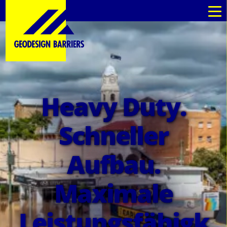
de
de
Heavy Duty.
Schneller
Aufbau.
Maximale
Leistungsfähigk