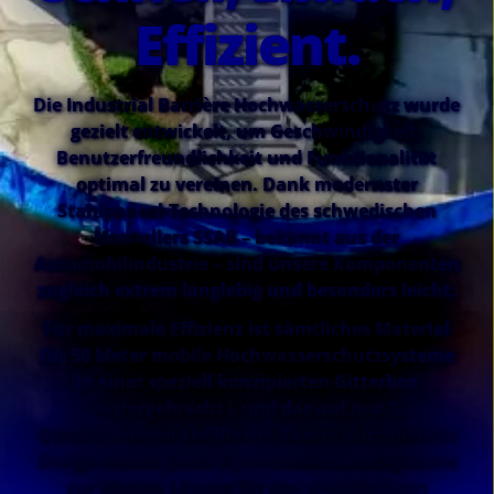
Effizient.
Die Industrial Barrière Hochwasserschutz wurde
gezielt entwickelt, um Geschwindigkeit,
Benutzerfreundlichkeit und Funktionalität
optimal zu vereinen. Dank modernster
Stahlpaneel-Technologie des schwedischen
Herstellers SSAB – bekannt aus der
Automobilindustrie – sind unsere Komponenten
zugleich extrem langlebig und besonders leicht.
Für maximale Effizienz ist sämtliches Material
für 50 Meter mobile Hochwasserschutzsysteme
in einer speziell konzipierten Gitterbox
untergebracht – und das auf nur 2
Quadratmetern Stellfläche. Dieses durchdachte
Design macht unser Hochwasserschutzsysteme
zur idealen Lösung für den großflächigen