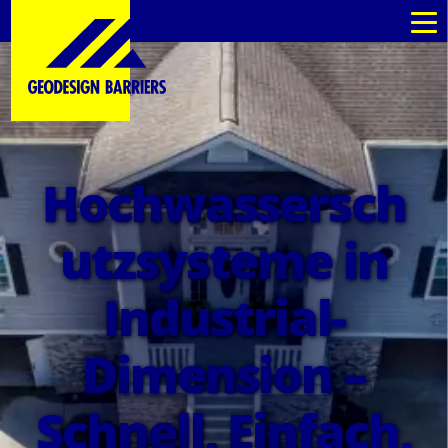
de
de
Hochwassersch
utzsysteme in
Industrial-
Dimension –
Schnell, Einfach,