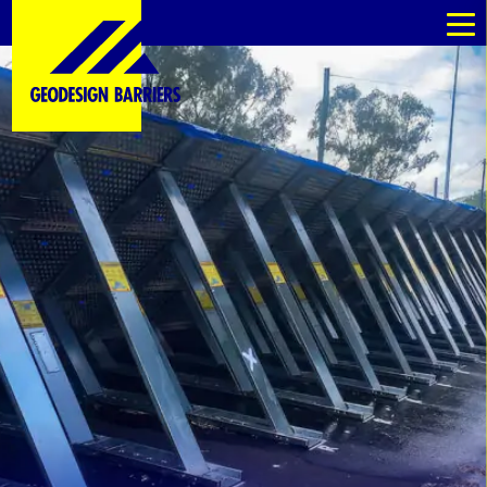
es
es