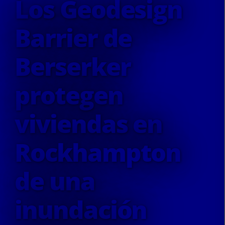
Los Geodesign
Barrier de
Berserker
protegen
viviendas en
Rockhampton
de una
inundación