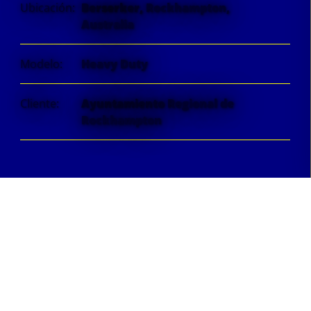
Ubicación:
Berserker, Rockhampton,
Australia
Modelo:
Heavy Duty
Cliente:
Ayuntamiento Regional de
Rockhampton
A medida que el río Fitzroy alcanzaba un nivel
histórico, los residentes de Berserker, un suburbio
de Rockhampton, encontraron tranquilidad tras la
barrera anti inundaciones Geodesign Barrier. Este