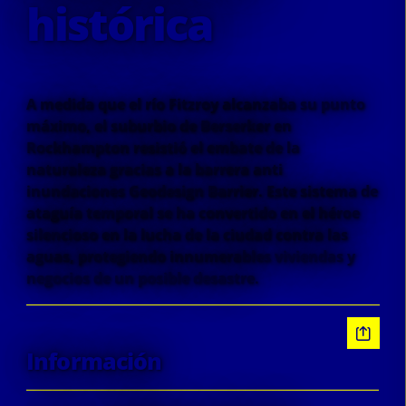
histórica
A medida que el río Fitzroy alcanzaba su punto
máximo, el suburbio de Berserker en
Rockhampton resistió el embate de la
naturaleza gracias a la barrera anti
inundaciones Geodesign Barrier. Este sistema de
ataguía temporal se ha convertido en el héroe
silencioso en la lucha de la ciudad contra las
aguas, protegiendo innumerables viviendas y
negocios de un posible desastre.
Información