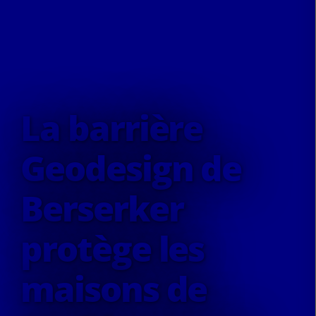
La barrière
Geodesign de
Berserker
protège les
maisons de