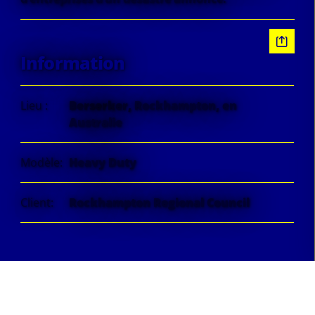
Information
Lieu :
Berserker, Rockhampton, en
Australie
Modèle:
Heavy Duty
Client:
Rockhampton Regional Council