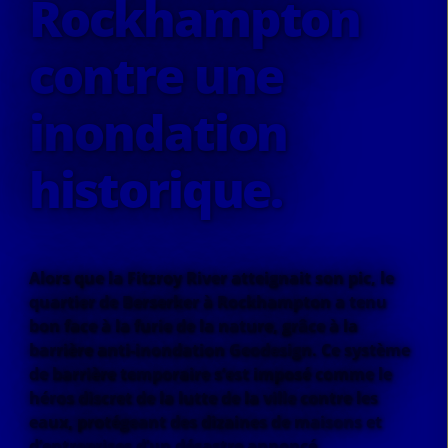
Rockhampton
contre une
inondation
historique.
Alors que la Fitzroy River atteignait son pic, le
quartier de Berserker à Rockhampton a tenu
bon face à la furie de la nature, grâce à la
barrière anti-inondation Geodesign. Ce système
de barrière temporaire s’est imposé comme le
héros discret de la lutte de la ville contre les
eaux, protégeant des dizaines de maisons et
d’entreprises d’un désastre annoncé.