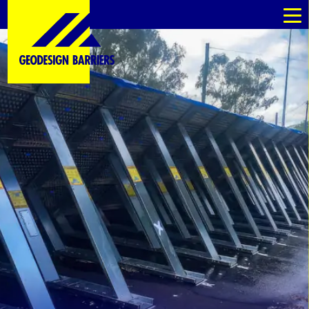
fr
fr