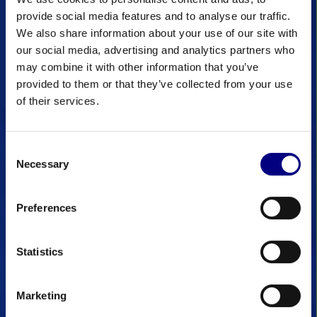
pas submerger:
provide social media features and to analyse our traffic.
We also share information about your use of our site with
Abonnez-vous à notre
our social media, advertising and analytics partners who
newsletter
may combine it with other information that you’ve
provided to them or that they’ve collected from your use
Anticipez les inondations avec Geodesign Barriers.
of their services.
Abonnez-vous à notre newsletter pour découvrir
en exclusivité nos derniers projets, bénéficier de
conseils d’experts et rester informé des
Consent
Necessary
technologies émergentes en matière de protection
Selection
anti-inondation. Rejoignez notre communauté de
professionnels et suivez les tendances du secteur.
Preferences
Entrez votre email ci-dessous pour vous abonner
et recevoir directement les dernières actualités et
Statistics
analyses dans votre boîte de réception.
Marketing