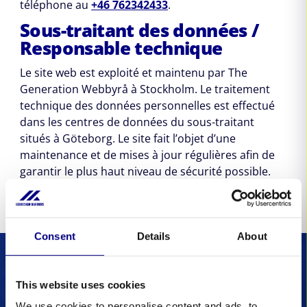
téléphone au
+46 762342433
.
Sous-traitant des données /
Responsable technique
Le site web est exploité et maintenu par The
Generation Webbyrå à Stockholm. Le traitement
technique des données personnelles est effectué
dans les centres de données du sous-traitant
situés à Göteborg. Le site fait l’objet d’une
maintenance et de mises à jour régulières afin de
garantir le plus haut niveau de sécurité possible.
Consent
Details
About
This website uses cookies
Ne vous laissez
We use cookies to personalise content and ads, to