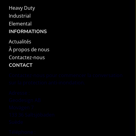
Heavy Duty
Industrial
Elemental
INFORMATIONS
Actualités
À propos de nous
Contactez-nous
CONTACT
Contactez-nous pour commencer la conversation
sur la protection anti-inondation.
Adresse :
Geodesign AB
Movägen 7
133 36 Saltsjöbaden
Suède
Téléphone :