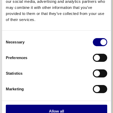
our social media, advertising and analytics partners who
Clay Griffin
may combine it with other information that you’ve
Tél. :
+64 21 190 3597
provided to them or that they’ve collected from your use
of their services.
35 Ranfurly Street
Kaiapoi, North Canterbury
Nouvelle-Zélande
Consent
Necessary
Selection
Preferences
Pays-Bas
Dirk Bon
Statistics
Tél. :
+31 614503845
Marketing
Nieuwveens Jaagpad 113
2441 GC Nieuwveen
Pays-Bas
Allow all