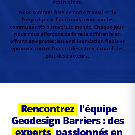
destructeur.
Nous sommes fiers de notre travail et de
l'impact positif que nous avons sur les
communautés à travers le monde. Chaque jour,
nous nous efforçons de faire la différence en
offrant une protection anti-inondation fiable et
éprouvée contre l’un des désastres naturels les
plus destructeurs.
Rencontrez
l'équipe
Geodesign Barriers : des
experts
passionnés en