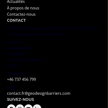
Actualités
À propos de nous
Contactez-nous
CONTACT
Contactez-nous pour commencer la conversation
sur la protection anti-inondation.
Adresse :
Geodesign AB
Movägen 7
133 36 Saltsjöbaden
Suède
Téléphone :
+46 737 456 799
Email:
contact.fr@geodesignbarriers.com
SUIVEZ-NOUS