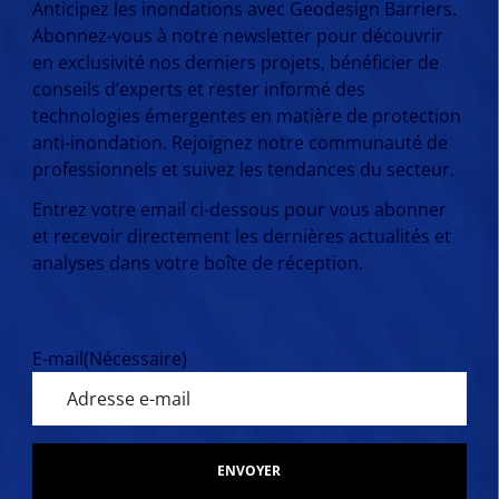
Anticipez les inondations avec Geodesign Barriers.
Abonnez-vous à notre newsletter pour découvrir
en exclusivité nos derniers projets, bénéficier de
conseils d’experts et rester informé des
technologies émergentes en matière de protection
anti-inondation. Rejoignez notre communauté de
professionnels et suivez les tendances du secteur.
Entrez votre email ci-dessous pour vous abonner
et recevoir directement les dernières actualités et
analyses dans votre boîte de réception.
E-mail
(Nécessaire)
ENVOYER