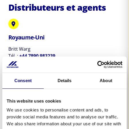
Distributeurs et agents
Royaume-Uni
Britt Warg
Tél. :
+44 7890 983239
2 Montgomery Avenue
Swindon, SN2 1LE
Consent
Details
About
Royaume-Uni
This website uses cookies
We use cookies to personalise content and ads, to
provide social media features and to analyse our traffic.
Australie et Nouvelle-Zélande
We also share information about your use of our site with