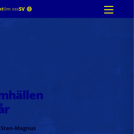
kt
Om oss
mhällen
år
t. Sten-Magnus