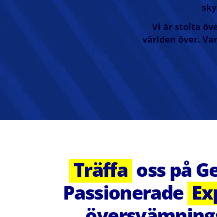
sky
Vi är stolta öv
världen över. Var
Träffa
oss på G
Passionerade
Ex
översvämning