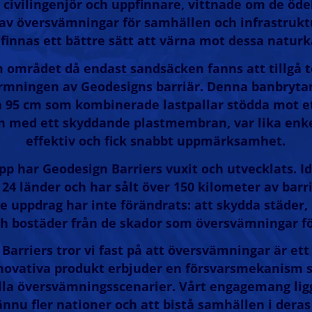
, civilingenjör och uppfinnare, vittnade om de öd
v översvämningar för samhällen och infrastruktu
finnas ett bättre sätt att värna mot dessa naturk
 området då endast sandsäcken fanns att tillgå t
ormningen av Geodesigns barriär. Denna banbryta
på 95 cm som kombinerade lastpallar stödda mot et
h med ett skyddande plastmembran, var lika enk
effektiv och fick snabbt uppmärksamhet.
pp har Geodesign Barriers vuxit och utvecklats. Id
än 24 länder och har sålt över 150 kilometer av barr
 uppdrag har inte förändrats: att skydda städer, 
ch bostäder från de skador som översvämningar fö
Barriers tror vi fast på att översvämningar är e
nnovativa produkt erbjuder en försvarsmekanism
alla översvämningsscenarier. Vårt engagemang ligg
 ännu fler nationer och att bistå samhällen i deras