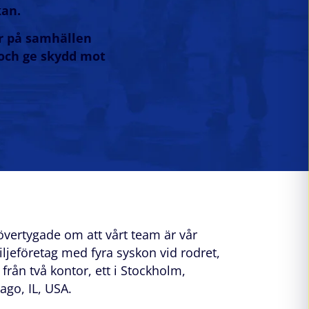
kan.
har på samhällen
d och ge skydd mot
övertygade om att vårt team är vår
amiljeföretag med fyra syskon vid rodret,
från två kontor, ett i Stockholm,
ago, IL, USA.