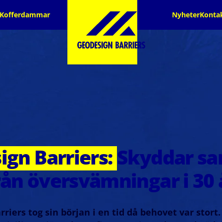
Kofferdammar
Nyheter
Konta
gn Barriers:
Skyddar sa
rån översvämningar i 30 
riers tog sin början i en tid då behovet var stor