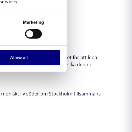
 services.
Marketing
 har det övergripande ansvaret för att leda
Allow all
er leveransinformation är Rebecka den ni
 harmoniskt liv söder om Stockholm tillsammans