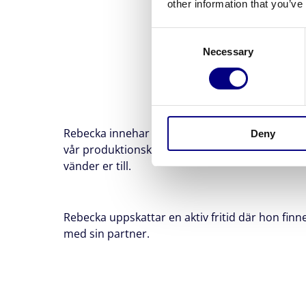
other information that you’ve
Consent
Necessary
Selection
Rebecka innehar den avgörande positionen som 
Deny
vår produktionskedja, något hon gör med stor 
vänder er till.
Rebecka uppskattar en aktiv fritid där hon finn
med sin partner.