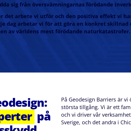
dda sig från översvämningarnas förödande inver
er det arbete vi utför och den positiva effekt vi 
je dag arbetar vi för att göra en konkret skillna
en av världens mest förödande naturkatastrofer.
eodesign:
På Geodesign Barriers är vi 
största tillgång. Vi är ett f
perter
på
och vi driver vår verksamhet 
Sverige, och det andra i Chic
sskydd