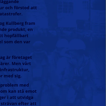
eläggande
r och förstod att
atastrofer.
og Kullberg fram
nde produkt, en
t hopfällbart
el som den var
ag är företaget
iärer. Men vårt
infrastruktur,
r med sig.
tt problem med
 som kan stå emot
er i att utvidga
 strävan efter att