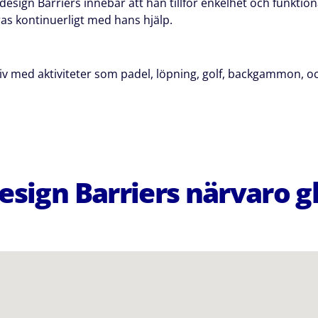
ign Barriers innebär att han tillför enkelhet och funktionalit
s kontinuerligt med hans hjälp.
iv med aktiviteter som padel, löpning, golf, backgammon, o
sign Barriers närvaro g