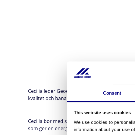
Cecilia leder Geodesign Barriers med ett imp
Consent
kvalitet och banar väg för nytänkande. Med sin
This website uses cookies
Cecilia bor med sin man och tre barn i Saltsjöba
We use cookies to personalis
som ger en energisk start på dagen.
information about your use of