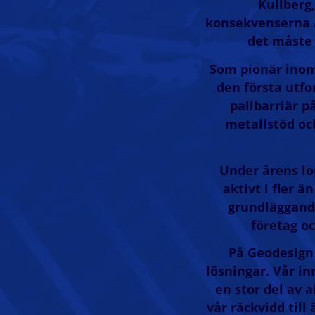
Kullberg
konsekvenserna a
det måste 
Som pionär inom
den första utf
pallbarriär 
metallstöd oc
Under årens lo
aktivt i fler 
grundläggande
företag o
På Geodesign 
lösningar. Vår i
en stor del av 
vår räckvidd till