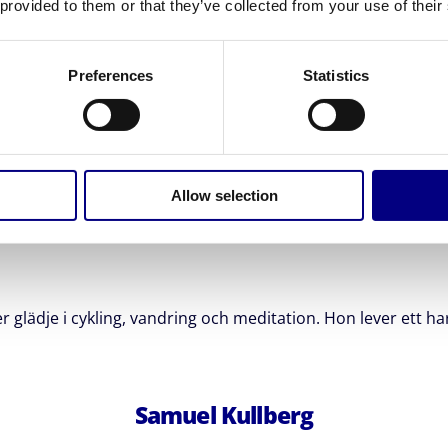
 provided to them or that they’ve collected from your use of their
Rebecka Kullberg
Preferences
Statistics
Logistik- och Produktionsansvarig
logistik- och produktionschef hos Geodesign Barriers. Hon
Allow selection
omsorg och precision. Vid förfrågningar om lagersaldon ell
er glädje i cykling, vandring och meditation. Hon lever ett
Samuel Kullberg