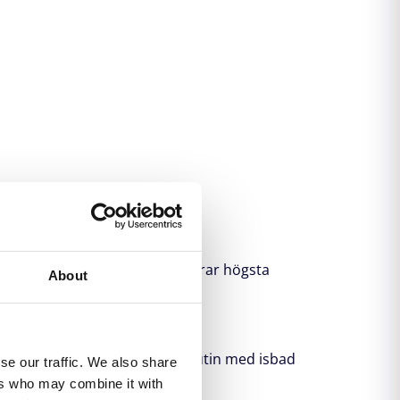
taljer är fundamentet som säkrar högsta
About
s kontinuerliga framgångar.
ärskilt värdesätter sin morgonrutin med isbad
se our traffic. We also share
ers who may combine it with