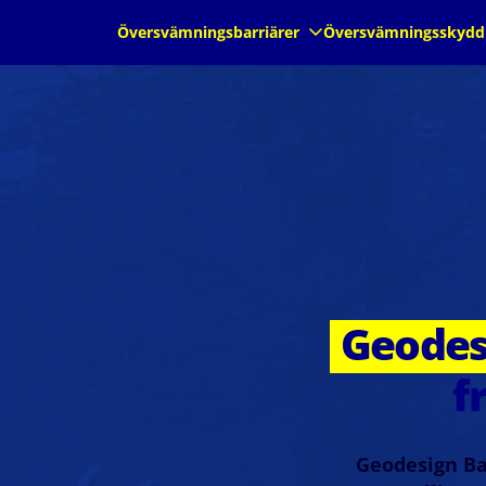
Översvämningsbarriärer
Översvämningsskydd
Geodesi
f
Geodesign Bar