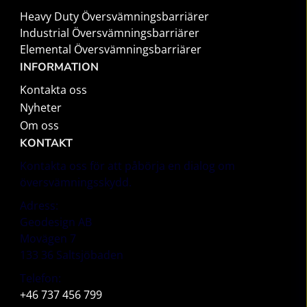
Heavy Duty Översvämningsbarriärer
Industrial Översvämningsbarriärer
Elemental Översvämningsbarriärer
INFORMATION
Kontakta oss
Nyheter
Om oss
KONTAKT
Kontakta oss för att påbörja en dialog om
översvämningsskydd.
Adress:
Geodesign AB
Movägen 7
133 36 Saltsjöbaden
Telefon:
+46 737 456 799