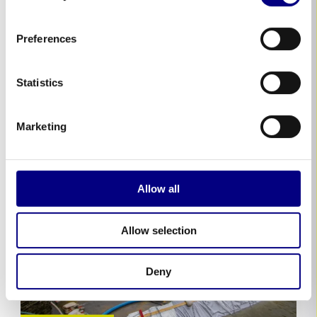
FoU-anläggning i San Jose mot potentiella
500-årsöversvämningar genom att installera
Preferences
FM-godkända översvämningsbarriärer och
integrera realtidsövervakning från USGS
flodmätare.
Statistics
Marketing
Allow all
Allow selection
Deny