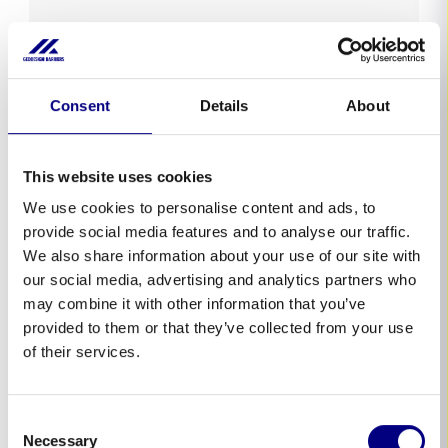
Consent
Details
About
This website uses cookies
We use cookies to personalise content and ads, to
provide social media features and to analyse our traffic.
We also share information about your use of our site with
our social media, advertising and analytics partners who
USA
may combine it with other information that you’ve
provided to them or that they’ve collected from your use
ASML stärker Silicon Valley-
of their services.
anläggningens skydd mot 500-
årsöversvämningar med FM-godkända
barriärer.
Consent
Necessary
I november 2024 skyddade ASML proaktivt sin
Selection