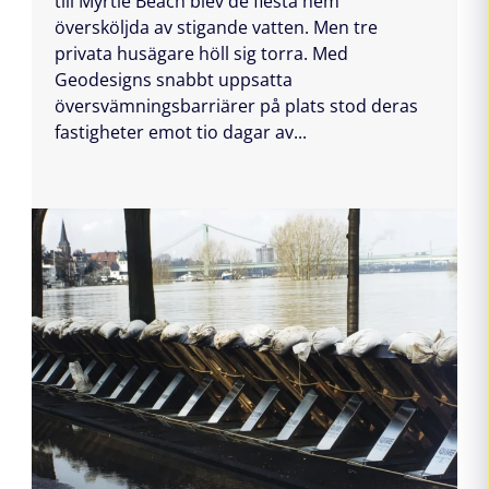
till Myrtle Beach blev de flesta hem
översköljda av stigande vatten. Men tre
privata husägare höll sig torra. Med
Geodesigns snabbt uppsatta
översvämningsbarriärer på plats stod deras
fastigheter emot tio dagar av...