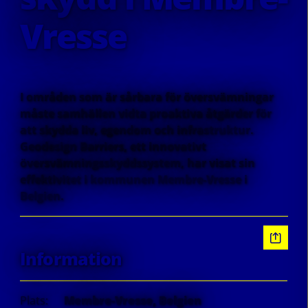
Vresse
I områden som är sårbara för översvämningar
måste samhällen vidta proaktiva åtgärder för
att skydda liv, egendom och infrastruktur.
Geodesign Barriers, ett innovativt
översvämningsskyddssystem, har visat sin
effektivitet i kommunen Membre-Vresse i
Belgien.
Information
Plats:
Membre-Vresse, Belgien