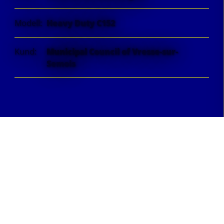
Modell:
Heavy Duty C152
Kund:
Municipal Council of Vresse-sur-
Semois
En strategisk insats för
att motverka
översvämningsrisker