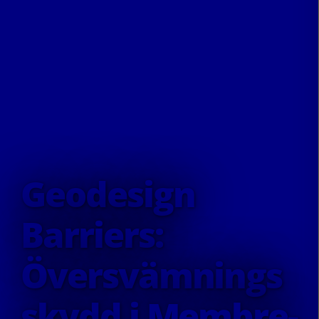
Geodesign
Barriers:
Översvämnings
skydd i Membre-