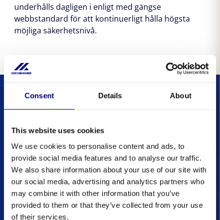
underhålls dagligen i enligt med gängse
webbstandard för att kontinuerligt hålla högsta
möjliga säkerhetsnivå.
Consent
Details
About
Skydda dig mot
This website uses cookies
översvämningar:
We use cookies to personalise content and ads, to
Prenumerera på vårt
provide social media features and to analyse our traffic.
We also share information about your use of our site with
nyhetsbrev
our social media, advertising and analytics partners who
may combine it with other information that you’ve
Håll dig informerad om de aktuella händelserna på
provided to them or that they’ve collected from your use
Geodesign Barriers genom att prenumerera på
of their services.
vårt nyhetsbrev. Upptäck våra nyaste projekt och