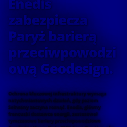
Enedis
zabezpiecza
Paryż barierą
przeciwpowodzi
ową Geodesign.
Ochrona kluczowej infrastruktury wymaga
natychmiastowych działań, gdy poziom
Sekwany zaczyna rosnąć. Enedis, główny
francuski dostawca energii, zastosował
tymczasowe bariery przeciwpowodziowe