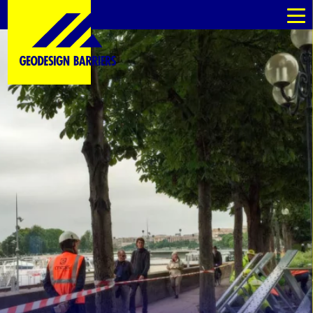
pl
pl