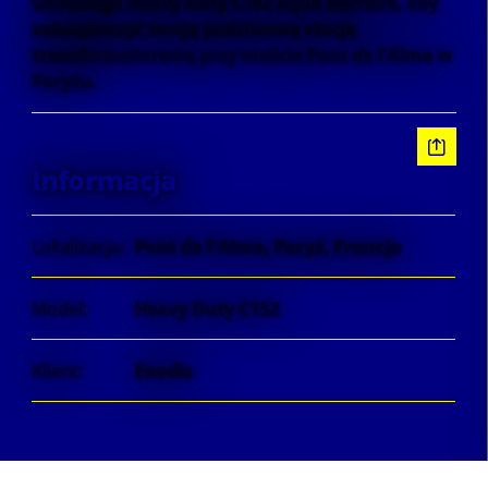
Geodesign Heavy Duty C152 Aqua Barrière, aby
zabezpieczyć swoją podziemną stację
transformatorową przy moście Pont de l'Alma w
Paryżu.
Informacja
Lokalizacja:
Pont de l'Alma, Paryż, Francja
Model:
Heavy Duty C152
Klient:
Enedis