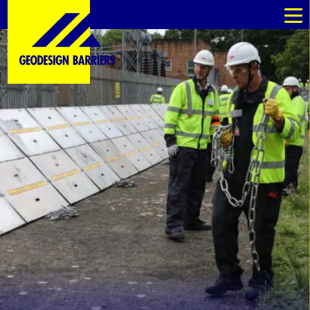
fr
fr