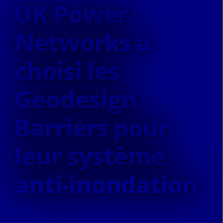
UK Power
Networks a
choisi les
Geodesign
Barriers pour
leur système
anti-inondation