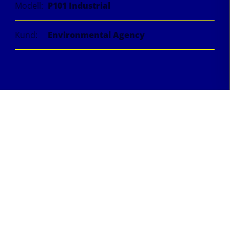
Modell:
P101 Industrial
Kund:
Environmental Agency
I regionen West Midlands, där floden Severn är en
central naturkraft, har staden Bewdley blivit ett nav
för översvämningsbekämpning. Miljömyndigheten
installerade 300 meter av Geodesigns
översvämningsbarriärer längs Beale's Corner på
Wribbenhall-sidan, som svar på det stigande
vattennivåerna. Denna åtgärd blev kritisk när
floden nådde en av sina högsta nivåer på åratal, en