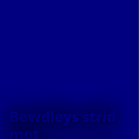
Bewdleys strid
mot